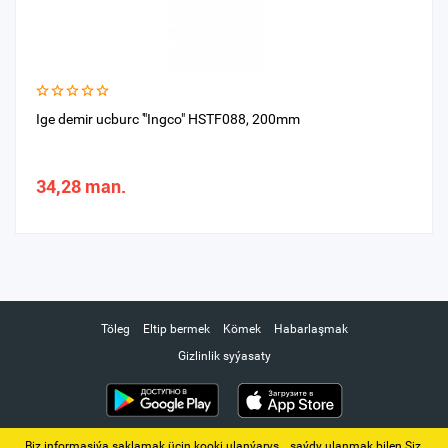
Ige demir ucburc '"Ingco" HSTF088, 200mm
34,28 man.
Töleg
Eltip bermek
Kömek
Habarlaşmak
Gizlinlik syýasaty
Biz informasiýa saklamak üçin kooki ulanýarys. ‚ saýdy ulanmak bilen Siz