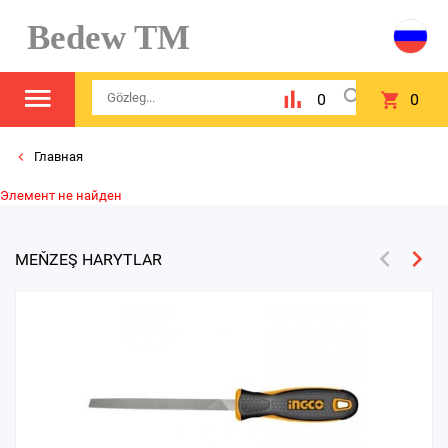
Bedew TM
0
0
Главная
Элемент не найден
MEŇZEŞ HARYTLAR