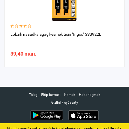
Lobzik nasadka agaç kesmek üçin "Ingco" SSB922EF
39,40 man.
Töleg
Eltip bermek
Kömek
Habarlaşmak
Gizlinlik syýasaty
Biz informasiýa saklamak üçin kooki ulanýarys. ‚ saýdy ulanmak bilen Siz