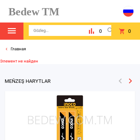
Bedew TM
0
0
Главная
Элемент не найден
MEŇZEŞ HARYTLAR