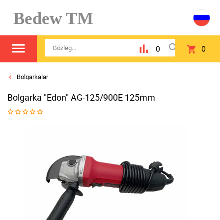
Bedew TM
0
0
Bolgarkalar
Bolgarka "Edon" AG-125/900E 125mm