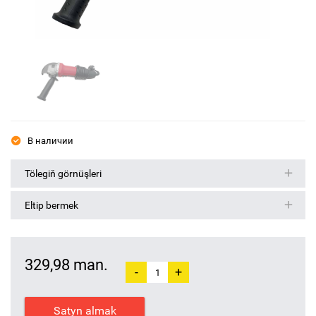
В наличии
Tölegiň görnüşleri
Eltip bermek
329,98 man.
-
+
Satyn almak