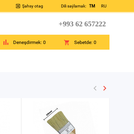
Şahsy otag
Dili saýlamak:
TM
RU
+993 62 657222
Deneşdirmek:
0
Sebetde:
0