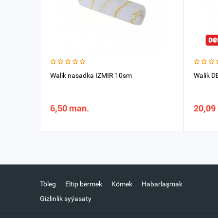
Walik nasadka IZMIR 10sm
Walik D
6,50 man.
20,09
Töleg
Eltip bermek
Kömek
Habarlaşmak
Gizlinlik syýasaty