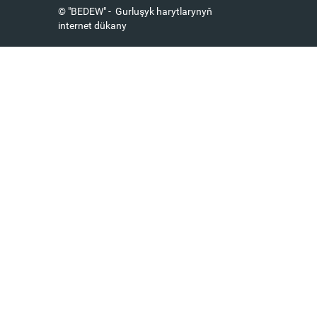
© "BEDEW" - Gurluşyk harytlarynyň
internet dükany