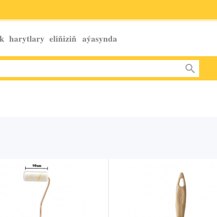
k harytlary eliňiziň
aýasynda