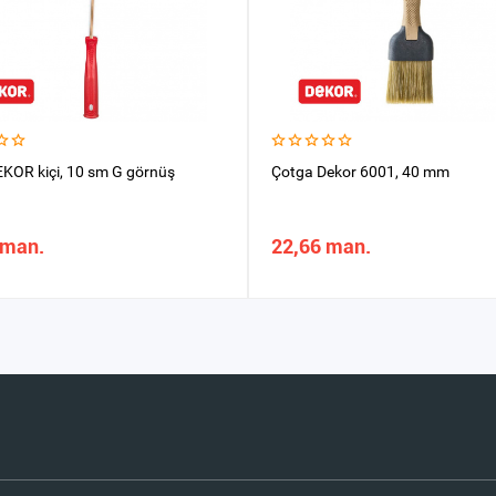
EKOR kiçi, 10 sm G görnüş
Çotga Dekor 6001, 40 mm
 man.
22,66 man.