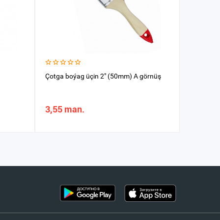
Çotga boýag üçin 2" (50mm) A görnüş
Hek çotga
3,55 man.
8,08 m