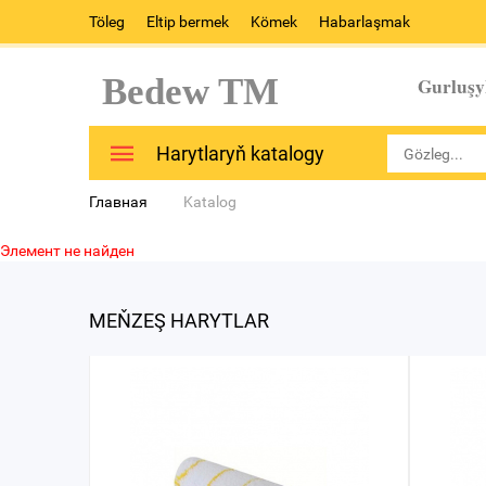
Töleg
Eltip bermek
Kömek
Habarlaşmak
Bedew TM
Gurluşy
Harytlaryň katalogy
Главная
Katalog
Элемент не найден
MEŇZEŞ HARYTLAR