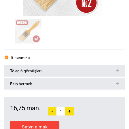
В наличии
Tölegiň görnüşleri
Eltip bermek
16,75 man.
-
+
Satyn almak