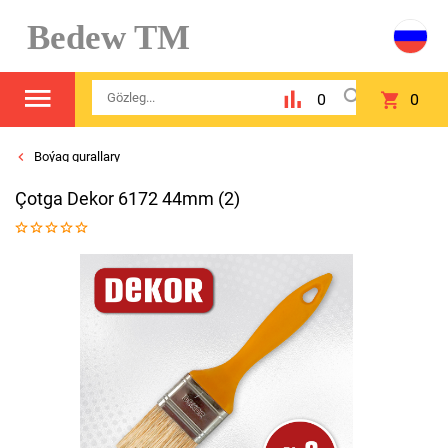
Bedew TM
0
0
Boýag gurallary
Çotga Dekor 6172 44mm (2)