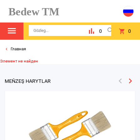
Bedew TM
0
0
Главная
Элемент не найден
MEŇZEŞ HARYTLAR