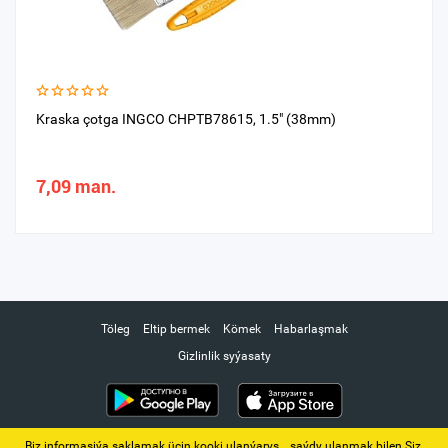
Kraska çotga INGCO CHPTB78615, 1.5" (38mm)
7,09 man.
Töleg
Eltip bermek
Kömek
Habarlaşmak
Gizlinlik syýasaty
Biz informasiýa saklamak üçin kooki ulanýarys. ‚ saýdy ulanmak bilen Siz