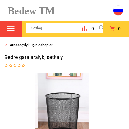
Bedew TM
0
0
Arassaçylyk üçin esbaplar
Bedre gara aralyk, setkaly