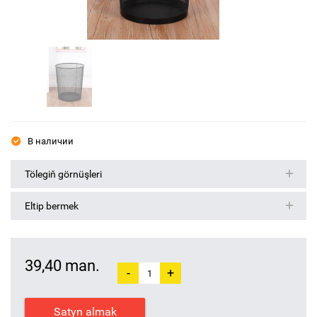
В наличии
Tölegiň görnüşleri
Eltip bermek
39,40 man.
-
+
Satyn almak