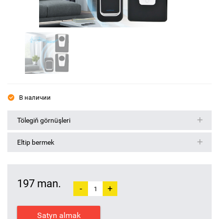
В наличии
Tölegiň görnüşleri
Eltip bermek
197 man.
-
+
Satyn almak