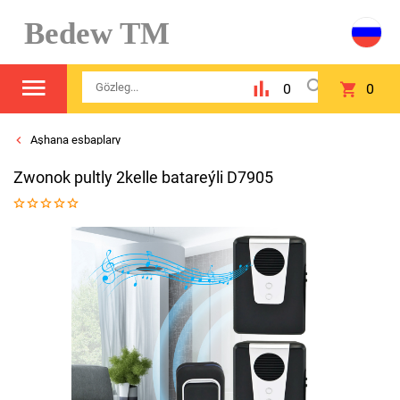
Bedew TM
0
0
Aşhana esbaplary
Zwonok pultly 2kelle batareýli D7905