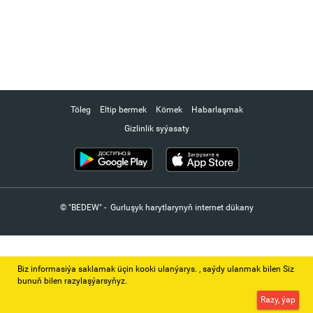
Töleg
Eltip bermek
Kömek
Habarlaşmak
Gizlinlik syýasaty
© "BEDEW" - Gurluşyk harytlarynyň internet dükany
Biz informasiýa saklamak üçin kooki ulanýarys. ‚ saýdy ulanmak bilen Siz
bunuň bilen razylaşýarsyňyz.
Razy, ýap