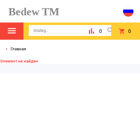
Bedew TM
0
0
Главная
Элемент не найден