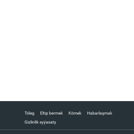
Töleg
Eltip bermek
Kömek
Habarlaşmak
Gizlinlik syýasaty