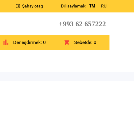
Şahsy otag
Dili saýlamak:
TM
RU
+993 62 657222
Deneşdirmek:
0
Sebetde:
0