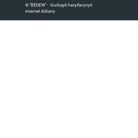
© "BEDEW" - Gurluşyk harytlarynyň
internet dükany