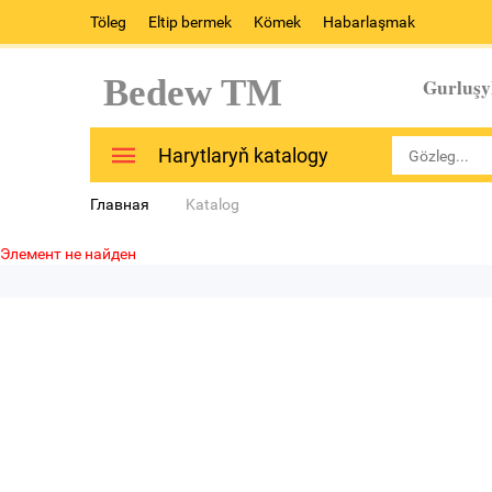
Töleg
Eltip bermek
Kömek
Habarlaşmak
Bedew TM
Gurluşy
Harytlaryň katalogy
Главная
Katalog
Элемент не найден