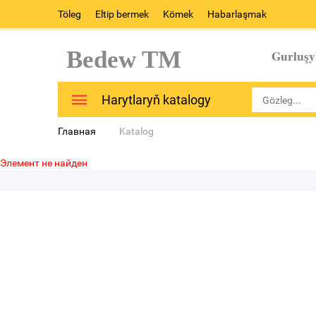
Töleg
Eltip bermek
Kömek
Habarlaşmak
Bedew TM
Gurluşy
Harytlaryň katalogy
Главная
Katalog
Элемент не найден