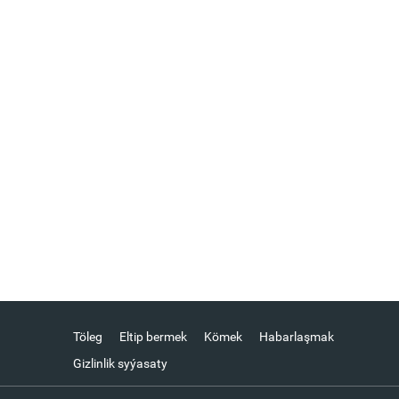
Töleg
Eltip bermek
Kömek
Habarlaşmak
Gizlinlik syýasaty