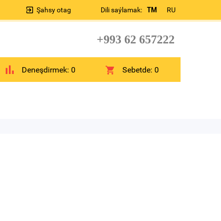
Şahsy otag
Dili saýlamak:
TM
RU
+993 62 657222
Deneşdirmek:
0
Sebetde:
0