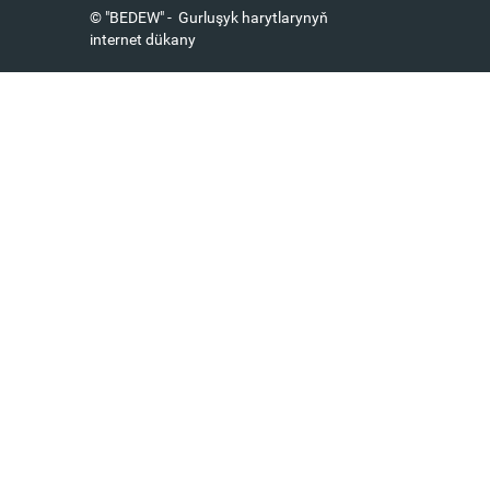
© "BEDEW" - Gurluşyk harytlarynyň
internet dükany