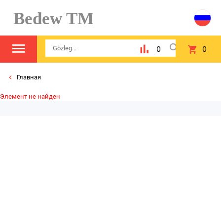
Bedew TM
0
0
Главная
Элемент не найден