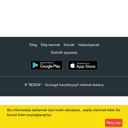
Töleg
Eltip bermek
Kömek
Habarlaşmak
Gizlinlik syýasaty
© "BEDEW" - Gurluşyk harytlarynyň internet dükany
Biz informasiýa saklamak üçin kooki ulanýarys. ‚ saýdy ulanmak bilen Siz
bunuň bilen razylaşýarsyňyz.
Razy, ýap