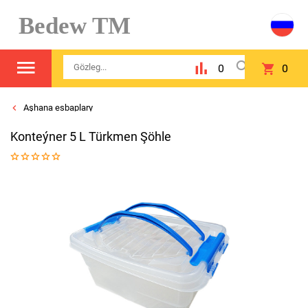
Bedew TM
0
0
Aşhana esbaplary
Konteýner 5 L Türkmen Şöhle