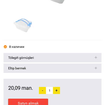
В наличии
Tölegiň görnüşleri
Eltip bermek
20,09 man.
-
+
Satyn almak