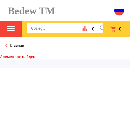
Bedew TM
0
0
Главная
Элемент не найден