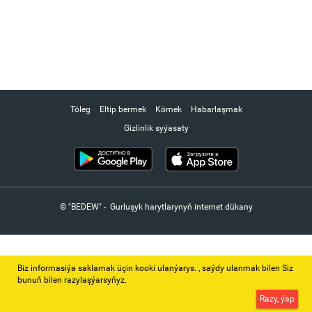
Töleg
Eltip bermek
Kömek
Habarlaşmak
Gizlinlik syýasaty
© "BEDEW" - Gurluşyk harytlarynyň internet dükany
Biz informasiýa saklamak üçin kooki ulanýarys. ‚ saýdy ulanmak bilen Siz
bunuň bilen razylaşýarsyňyz.
Razy, ýap