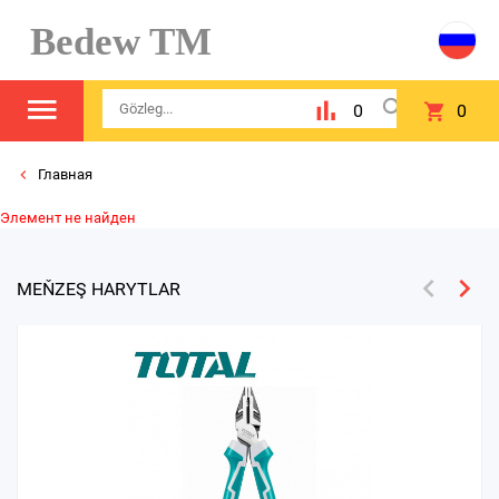
Bedew TM
0
0
Главная
Элемент не найден
MEŇZEŞ HARYTLAR