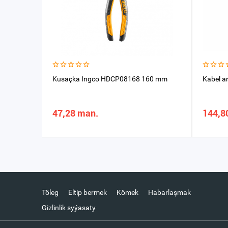
Kusaçka Ingсo HDCP08168 160 mm
Kabel a
47,28 man.
144,8
Töleg
Eltip bermek
Kömek
Habarlaşmak
Gizlinlik syýasaty