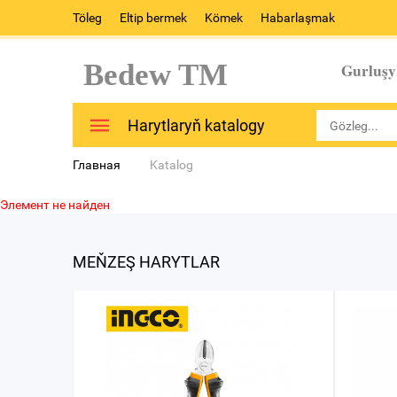
Töleg
Eltip bermek
Kömek
Habarlaşmak
Bedew TM
Gurluşy
Harytlaryň katalogy
Главная
Katalog
Элемент не найден
MEŇZEŞ HARYTLAR