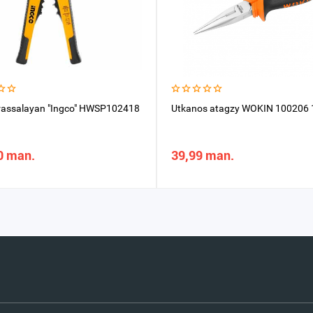
rassalayan "Ingco" HWSP102418
Utkanos atagzy WOKIN 100206
0 man.
39,99 man.