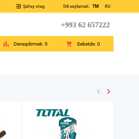
Şahsy otag
Dili saýlamak:
TM
RU
+993 62 657222
Deneşdirmek:
0
Sebetde:
0