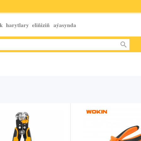
k harytlary eliňiziň
aýasynda