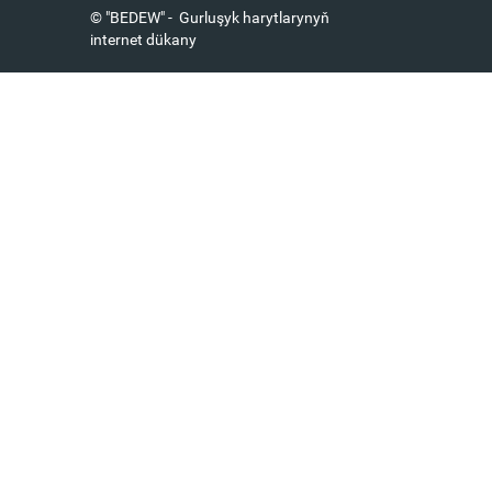
© "BEDEW" - Gurluşyk harytlarynyň
internet dükany