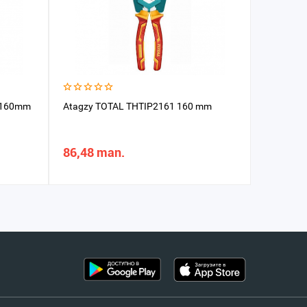
 160mm
Atagzy TOTAL THTIP2161 160 mm
Kusaçka 
86,48 man.
63,83 