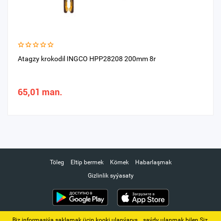
Atagzy krokodil INGCO HPP28208 200mm 8r
65,01 man.
Töleg
Eltip bermek
Kömek
Habarlaşmak
Gizlinlik syýasaty
Biz informasiýa saklamak üçin kooki ulanýarys. ‚ saýdy ulanmak bilen Siz