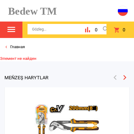
Bedew TM
0
0
Главная
Элемент не найден
MEŇZEŞ HARYTLAR