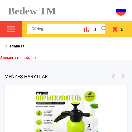
Bedew TM
0
0
Главная
Элемент не найден
MEŇZEŞ HARYTLAR