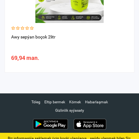
Awy sepýan boçok 2litr
69,94 man.
Töleg
Eltip bermek
Kömek
Habarlaşmak
Gizlinlik syýasaty
Biz informasiýa saklamak üçin kooki ulanýarys. ‚ saýdy ulanmak bilen Siz