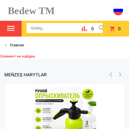
Bedew TM
0
0
Главная
Элемент не найден
MEŇZEŞ HARYTLAR