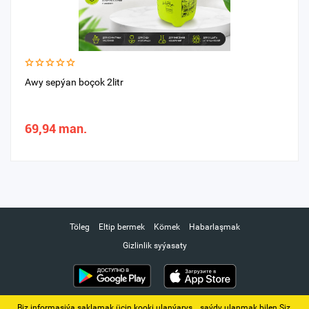
Awy sepýan boçok 2litr
69,94 man.
Töleg
Eltip bermek
Kömek
Habarlaşmak
Gizlinlik syýasaty
Biz informasiýa saklamak üçin kooki ulanýarys. ‚ saýdy ulanmak bilen Siz