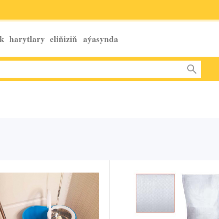
k harytlary eliňiziň
aýasynda