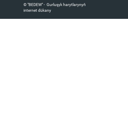
© "BEDEW" - Gurluşyk harytlarynyň
internet dükany