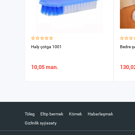
Haly çotga 1001
Bedre ş
10,05 man.
130,0
Töleg
Eltip bermek
Kömek
Habarlaşmak
Gizlinlik syýasaty