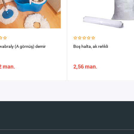
wabraly (A görnüş) demir
Boş halta, ak reňkli
2 man.
2,56 man.