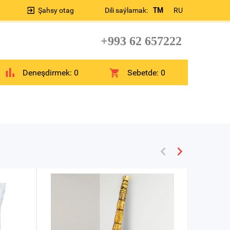
Şahsy otag
Dili saýlamak:
TM
RU
+993 62 657222
Deneşdirmek:
0
Sebetde:
0