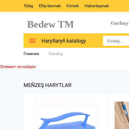
Töleg
Eltip bermek
Kömek
Habarlaşmak
Bedew TM
Gurluşy
Harytlaryň katalogy
Главная
Katalog
Элемент не найден
MEŇZEŞ HARYTLAR