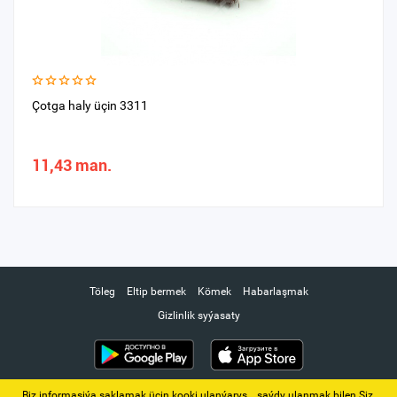
Çotga haly üçin 3311
11,43 man.
Töleg
Eltip bermek
Kömek
Habarlaşmak
Gizlinlik syýasaty
Biz informasiýa saklamak üçin kooki ulanýarys. ‚ saýdy ulanmak bilen Siz