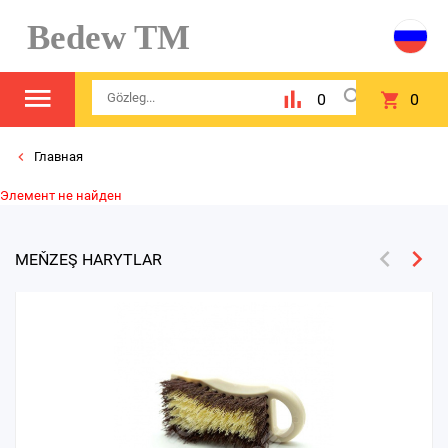
Bedew TM
0
0
Главная
Элемент не найден
MEŇZEŞ HARYTLAR