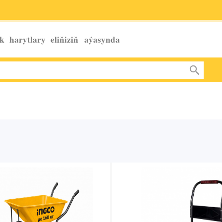
k harytlary eliňiziň
aýasynda