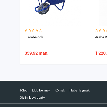
El araba gök
Araba 
359,92 man.
1 220
Töleg
Eltip bermek
Kömek
Habarlaşmak
Gizlinlik syýasaty