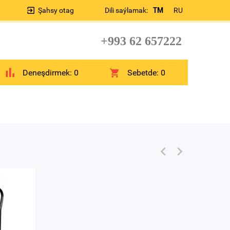
Şahsy otag
Dili saýlamak:
TM
RU
+993 62 657222
Deneşdirmek:
0
Sebetde:
0