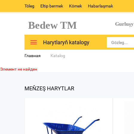
Töleg
Eltip bermek
Kömek
Habarlaşmak
Bedew TM
Gurluşy
Harytlaryň katalogy
Главная
Katalog
Элемент не найден
MEŇZEŞ HARYTLAR