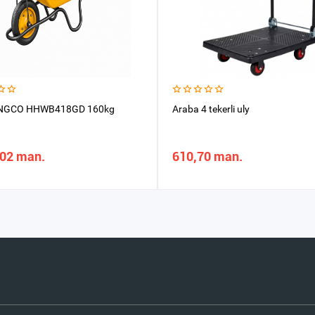
INGCO HHWB418GD 160kg
Araba 4 tekerli uly
,02 man.
610,70 man.