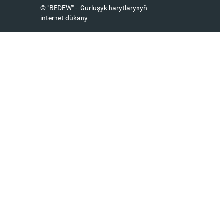
© "BEDEW" - Gurluşyk harytlarynyň
internet dükany