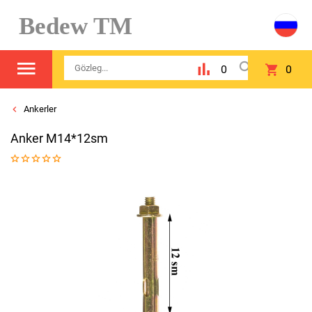
Bedew TM
0
0
Ankerler
Anker M14*12sm