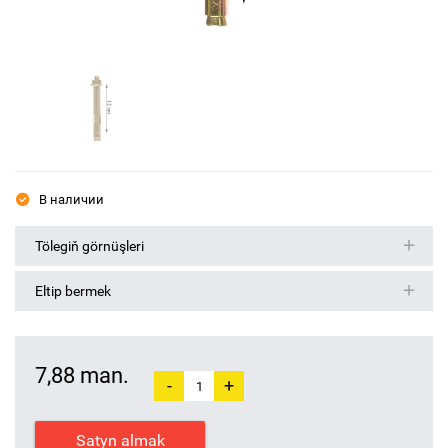
В наличии
Tölegiň görnüşleri
Eltip bermek
7,88 man.
-
+
Satyn almak