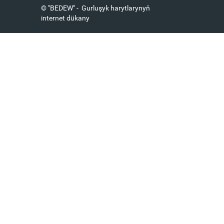
© "BEDEW" - Gurluşyk harytlarynyň
internet dükany