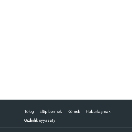
Töleg
Eltip bermek
Kömek
Habarlaşmak
Gizlinlik syýasaty