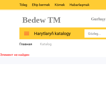
Töleg
Eltip bermek
Kömek
Habarlaşmak
Bedew TM
Gurluşy
Harytlaryň katalogy
Главная
Katalog
Элемент не найден