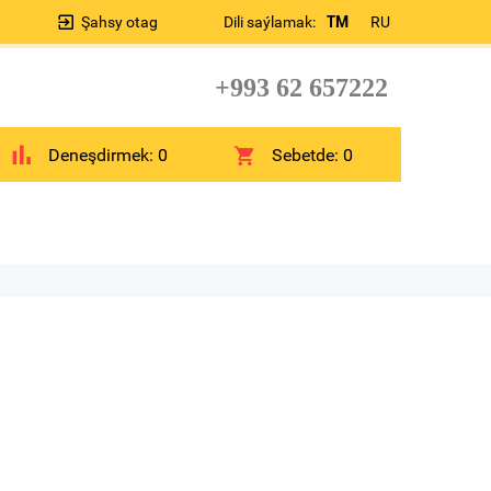
Şahsy otag
Dili saýlamak:
TM
RU
+993 62 657222
Deneşdirmek:
0
Sebetde:
0