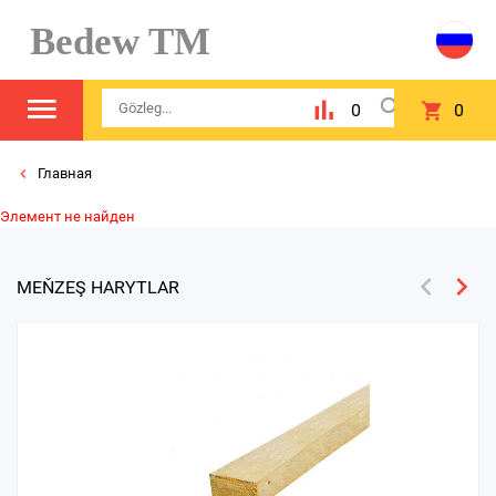
Bedew TM
0
0
Главная
Элемент не найден
MEŇZEŞ HARYTLAR