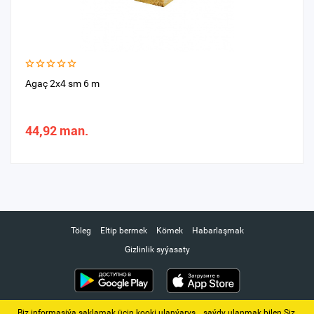
Agaç 2x4 sm 6 m
44,92 man.
Töleg
Eltip bermek
Kömek
Habarlaşmak
Gizlinlik syýasaty
Biz informasiýa saklamak üçin kooki ulanýarys. ‚ saýdy ulanmak bilen Siz