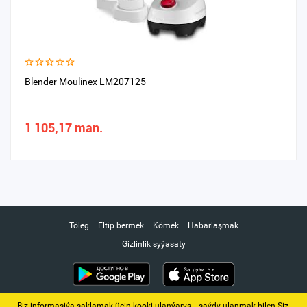
Blender Moulinex LM207125
1 105,17 man.
Töleg
Eltip bermek
Kömek
Habarlaşmak
Gizlinlik syýasaty
Biz informasiýa saklamak üçin kooki ulanýarys. ‚ saýdy ulanmak bilen Siz