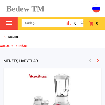
Bedew TM
0
0
Главная
Элемент не найден
MEŇZEŞ HARYTLAR