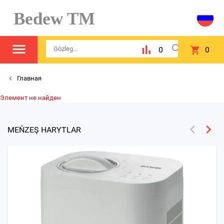
Bedew TM
0
0
Главная
Элемент не найден
MEŇZEŞ HARYTLAR