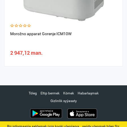
Morožno apparat Gorenje ICM10W
2 947,12 man.
Töleg
Eltip bermek
Kömek
Habarlaşmak
Gizlinlik syýasaty
Biz informasiýa saklamak üçin kooki ulanýarys. ‚ saýdy ulanmak bilen Siz