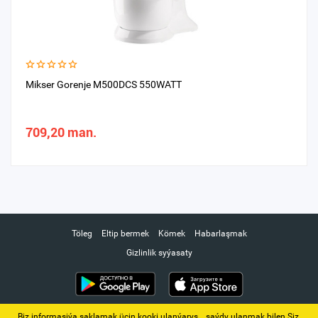
Mikser Gorenje M500DCS 550WATT
709,20 man.
Töleg
Eltip bermek
Kömek
Habarlaşmak
Gizlinlik syýasaty
Biz informasiýa saklamak üçin kooki ulanýarys. ‚ saýdy ulanmak bilen Siz