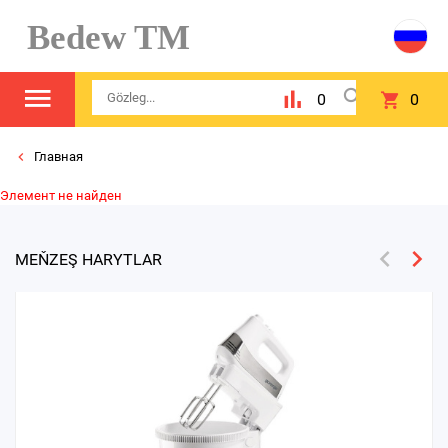
Bedew TM
0
0
Главная
Элемент не найден
MEŇZEŞ HARYTLAR