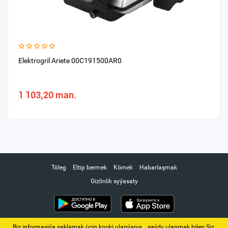
Elektrogril Ariete 00C191500AR0
1 103,20 man.
Töleg
Eltip bermek
Kömek
Habarlaşmak
Gizlinlik syýasaty
Biz informasiýa saklamak üçin kooki ulanýarys. ‚ saýdy ulanmak bilen Siz