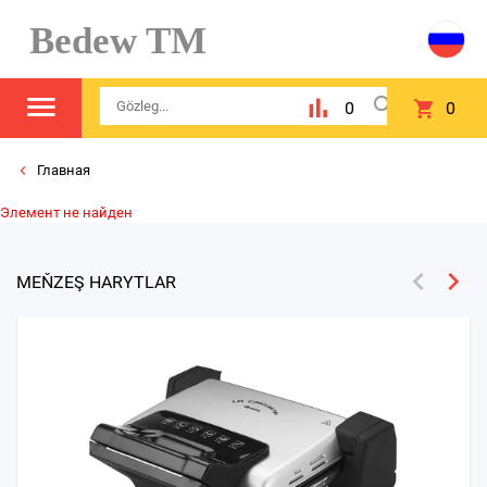
Bedew TM
0
0
Главная
Элемент не найден
MEŇZEŞ HARYTLAR