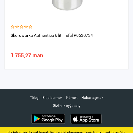
Skorowarka Authentica 6 litr Tefal P0530734
1 755,27 man.
Töleg
Eltip bermek
Kömek
Habarlaşmak
Gizlinlik syýasaty
Biz informasiýa saklamak üçin kooki ulanýarys. ‚ saýdy ulanmak bilen Siz