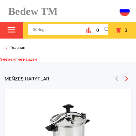
Bedew TM
0
0
Главная
Элемент не найден
MEŇZEŞ HARYTLAR