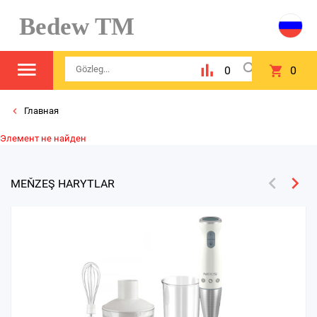
Bedew TM
0
0
Главная
Элемент не найден
MEŇZEŞ HARYTLAR