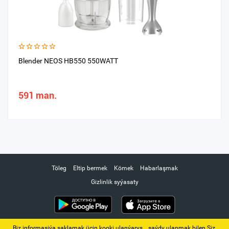
Blender NEOS HB550 550WATT
591 man.
Töleg
Eltip bermek
Kömek
Habarlaşmak
Gizlinlik syýasaty
Biz informasiýa saklamak üçin kooki ulanýarys. ‚ saýdy ulanmak bilen Siz