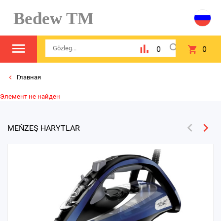
Bedew TM
0
0
Главная
Элемент не найден
MEŇZEŞ HARYTLAR