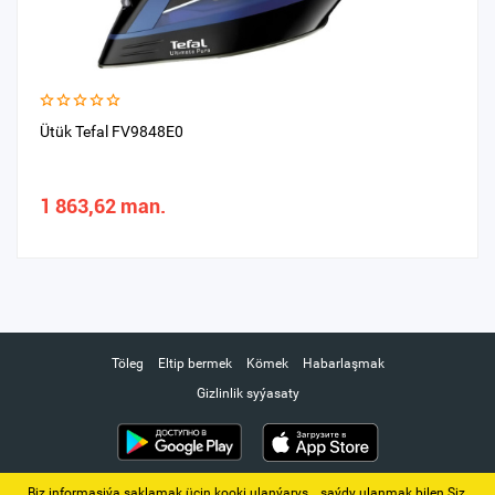
Ütük Tefal FV9848E0
1 863,62 man.
Töleg
Eltip bermek
Kömek
Habarlaşmak
Gizlinlik syýasaty
Biz informasiýa saklamak üçin kooki ulanýarys. ‚ saýdy ulanmak bilen Siz