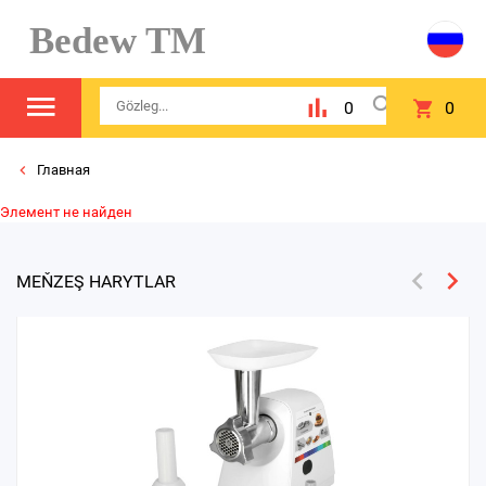
Bedew TM
0
0
Главная
Элемент не найден
MEŇZEŞ HARYTLAR