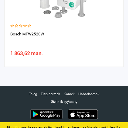
Bosch MFW2520W
1 863,62 man.
Töleg
Eltip bermek
Kömek
Habarlaşmak
Gizlinlik syýasaty
Biz informasiýa saklamak üçin kooki ulanýarys. ‚ saýdy ulanmak bilen Siz