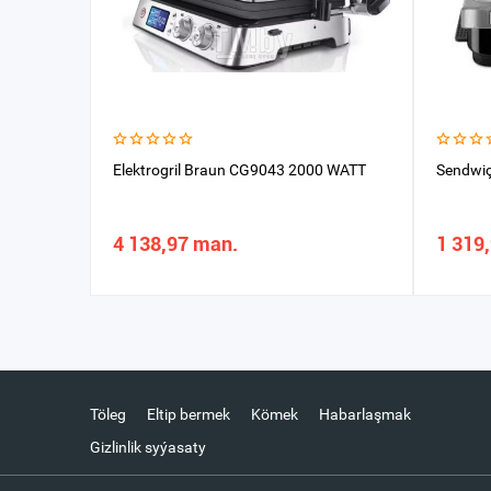
Elektrogril Braun CG9043 2000 WATT
Sendwiç
4 138,97 man.
1 319
Töleg
Eltip bermek
Kömek
Habarlaşmak
Gizlinlik syýasaty