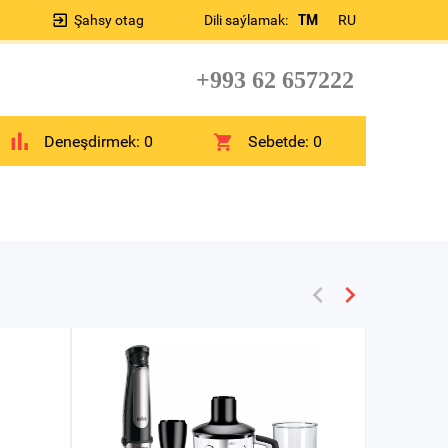
Şahsy otag
Dili saýlamak:
TM
RU
+993 62 657222
Deneşdirmek:
0
Sebetde:
0