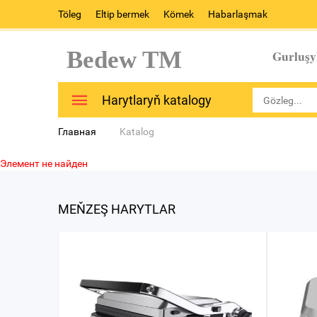
Töleg
Eltip bermek
Kömek
Habarlaşmak
Bedew TM
Gurluşy
Harytlaryň katalogy
Главная
Katalog
Элемент не найден
MEŇZEŞ HARYTLAR