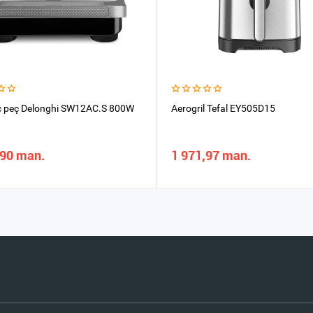
 peç Delonghi SW12AC.S 800W
Aerogril Tefal EY505D15
,90 man.
1 971,97 man.