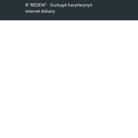
© "BEDEW" - Gurluşyk harytlarynyň
internet dükany