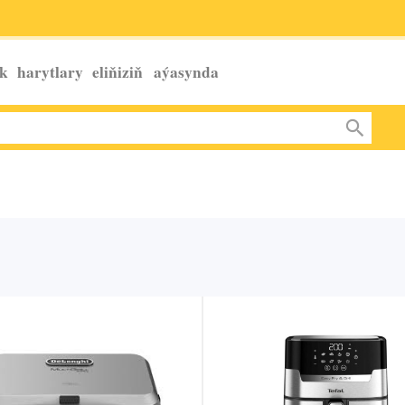
k harytlary eliňiziň
aýasynda