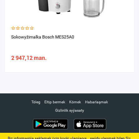
Sokowyžimalka Bosch MES25A0
2 947,12 man.
Töleg
Eltip bermek
Kömek
Habarlaşmak
Gizlinlik syýasaty
Biz informasiýa saklamak üçin kooki ulanýarys. ‚ saýdy ulanmak bilen Siz