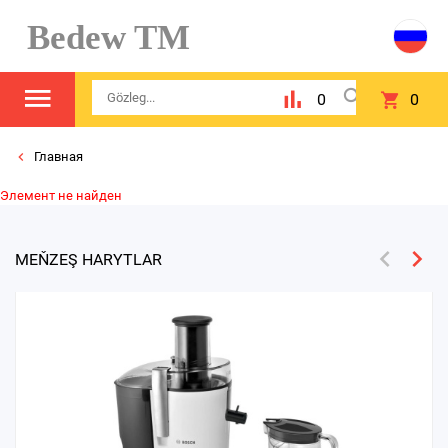
Bedew TM
0
0
Главная
Элемент не найден
MEŇZEŞ HARYTLAR