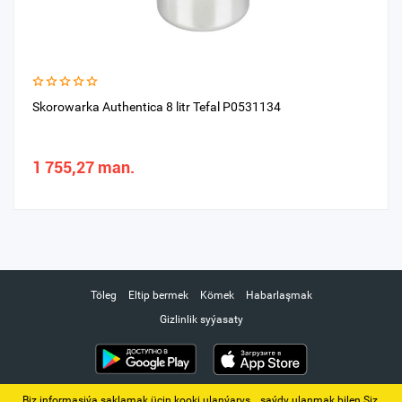
Skorowarka Authentica 8 litr Tefal P0531134
1 755,27 man.
Töleg
Eltip bermek
Kömek
Habarlaşmak
Gizlinlik syýasaty
Biz informasiýa saklamak üçin kooki ulanýarys. ‚ saýdy ulanmak bilen Siz