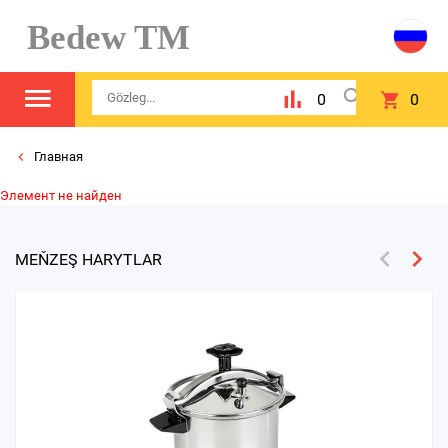
Bedew TM
0
0
Главная
Элемент не найден
MEŇZEŞ HARYTLAR