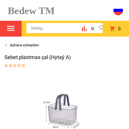
Bedew TM
0
0
Aşhana esbaplary
Sebet plastmas çal (Hytaý A)