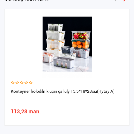
Konteýner holodilnik üçin çal uly 15,5*18*28см(Hytaý A)
113,28 man.