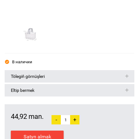
В наличии
Tölegiň görnüşleri
Eltip bermek
44,92 man.
-
+
Satyn almak