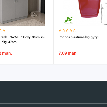
l reňk. RAZMER: Boýy 78sm, ini
Podnos plastmas kiçi gyzyl
üňligi 47sm
2 man.
7,09 man.