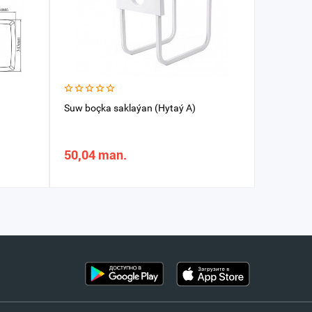
Suw boçka saklaýan (Hytaý A)
Çaga otu
50,04 man.
69,94 