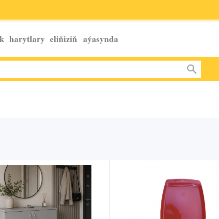
k harytlary eliňiziň
aýasynda