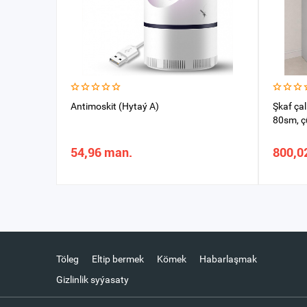
Antimoskit (Hytaý A)
Şkaf ça
80sm, ç
54,96 man.
800,0
Töleg
Eltip bermek
Kömek
Habarlaşmak
Gizlinlik syýasaty