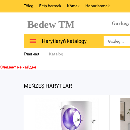
Töleg
Eltip bermek
Kömek
Habarlaşmak
Bedew TM
Gurluşy
Harytlaryň katalogy
Главная
Katalog
Элемент не найден
MEŇZEŞ HARYTLAR