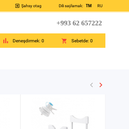
Şahsy otag
Dili saýlamak:
TM
RU
+993 62 657222
Deneşdirmek:
0
Sebetde:
0