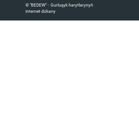
© "BEDEW" - Gurluşyk harytlarynyň
internet dükany