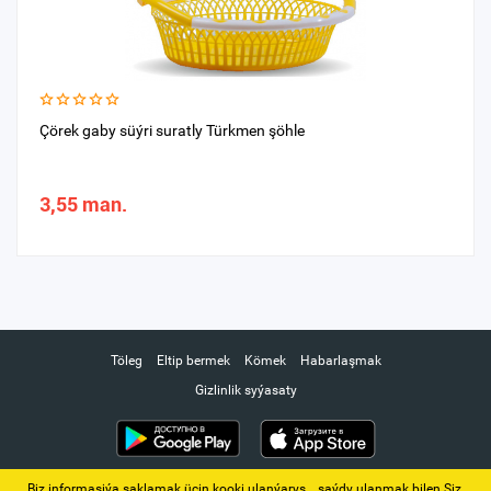
Çörek gaby süýri suratly Türkmen şöhle
3,55 man.
Töleg
Eltip bermek
Kömek
Habarlaşmak
Gizlinlik syýasaty
Biz informasiýa saklamak üçin kooki ulanýarys. ‚ saýdy ulanmak bilen Siz