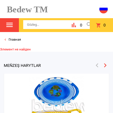
Bedew TM
0
0
Главная
Элемент не найден
MEŇZEŞ HARYTLAR