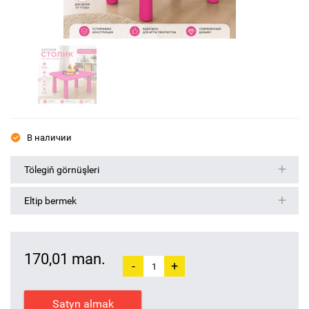
В наличии
Tölegiň görnüşleri
Eltip bermek
170,01 man.
-
+
Satyn almak