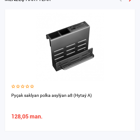
Pyçak saklyan polka asylýan a8 (Hytaý A)
128,05 man.