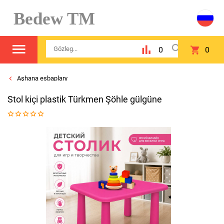
Bedew TM
0
0
Aşhana esbaplary
Stol kiçi plastik Türkmen Şöhle gülgüne