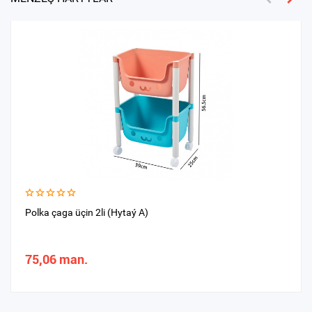
Polka çaga üçin 2li (Hytaý A)
75,06 man.