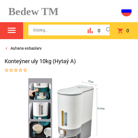
Bedew TM
0
0
Aşhana esbaplary
Konteýner uly 10kg (Hytaý A)