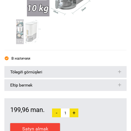
В наличии
Tölegiň görnüşleri
Eltip bermek
199,96 man.
-
+
Satyn almak