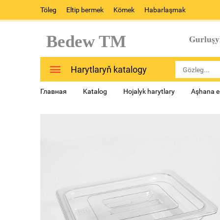
Töleg
Eltip bermek
Kömek
Habarlaşmak
Bedew TM
Gurluşy
Harytlaryň katalogy
Главная
Katalog
Hojalyk harytlary
Aşhana e