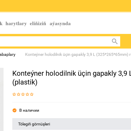
k harytlary eliňiziň
aýasynda
sbaplary
Konteýner holodilnik üçin gapakly 3,9 L (325*265*65mm) re
Konteýner holodilnik üçin gapakly 3,
(plastik)
В наличии
Tölegiň görnüşleri