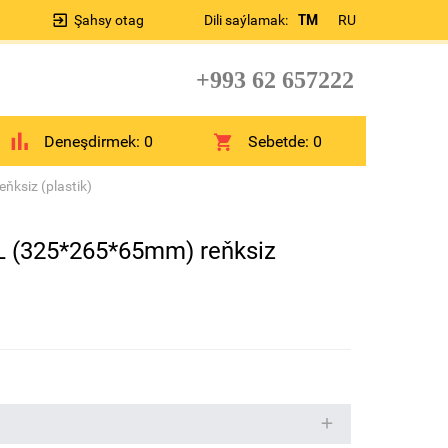
Şahsy otag
Dili saýlamak:
TM
RU
+993 62 657222
Deneşdirmek:
0
Sebetde:
0
ňksiz (plastik)
9 L (325*265*65mm) reňksiz