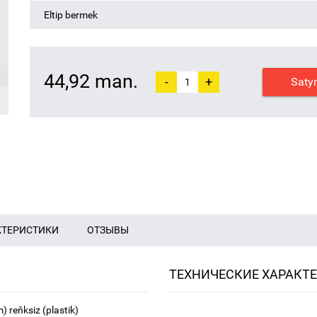
Eltip bermek
44,92 man.
-
+
Saty
КТЕРИСТИКИ
ОТЗЫВЫ
ТЕХНИЧЕСКИЕ ХАРАКТ
 reňksiz (plastik)