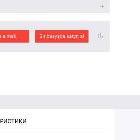
n almak
Bir basyşda satyn al
ЕРИСТИКИ