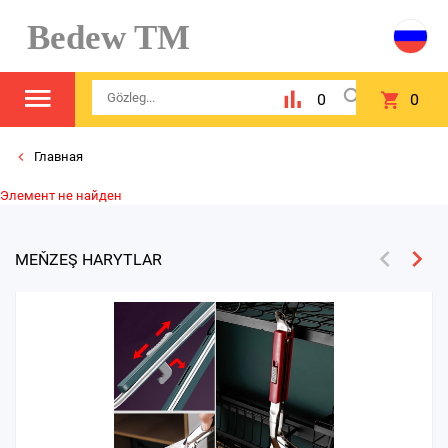
Bedew TM
0
0
Главная
Элемент не найден
MEŇZEŞ HARYTLAR