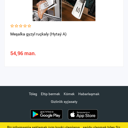
Meşalka gyzyl ruçkaly (Hytaý A)
54,96 man.
Töleg
Eltip bermek
Kömek
Habarlaşmak
Gizlinlik syýasaty
Biz informasiýa saklamak üçin kooki ulanýarys. ‚ saýdy ulanmak bilen Siz