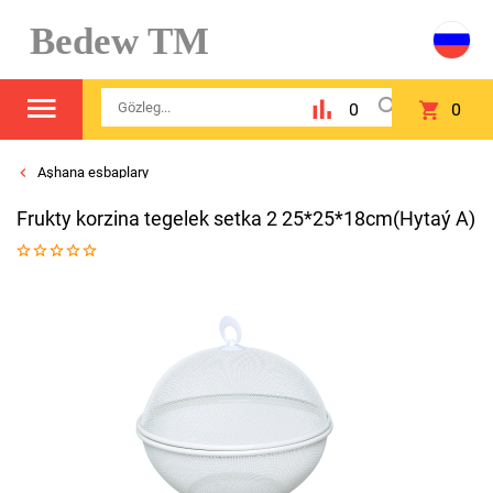
Bedew TM
0
0
Aşhana esbaplary
Frukty korzina tegelek setka 2 25*25*18cm(Hytaý A)