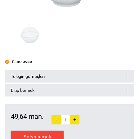
В наличии
Tölegiň görnüşleri
Eltip bermek
49,64 man.
-
+
Satyn almak