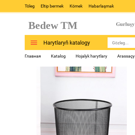
Töleg
Eltip bermek
Kömek
Habarlaşmak
Bedew TM
Gurluşy
Harytlaryň katalogy
Главная
Katalog
Hojalyk harytlary
Arassaçyl