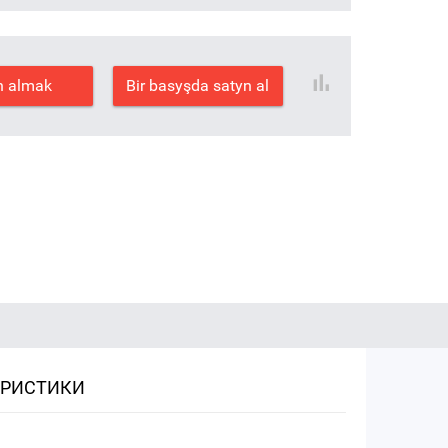
n almak
Bir basyşda satyn al
ЕРИСТИКИ