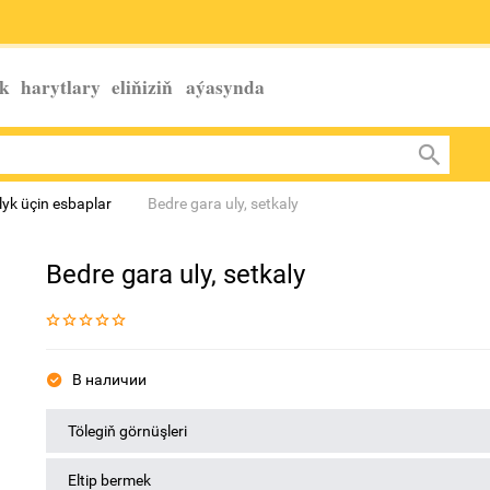
k harytlary eliňiziň
aýasynda
yk üçin esbaplar
Bedre gara uly, setkaly
Bedre gara uly, setkaly
В наличии
Tölegiň görnüşleri
Eltip bermek