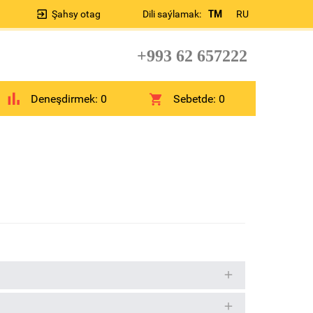
Şahsy otag
Dili saýlamak:
TM
RU
+993 62 657222
Deneşdirmek:
0
Sebetde:
0