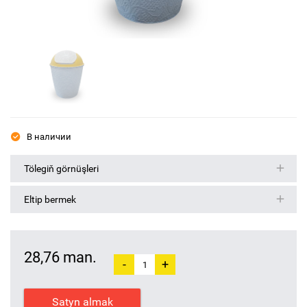
В наличии
Tölegiň görnüşleri
Eltip bermek
28,76 man.
-
+
Satyn almak