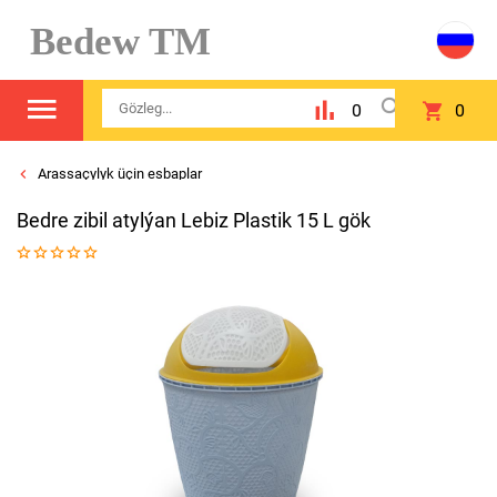
Bedew TM
0
0
Arassaçylyk üçin esbaplar
Bedre zibil atylýan Lebiz Plastik 15 L gök