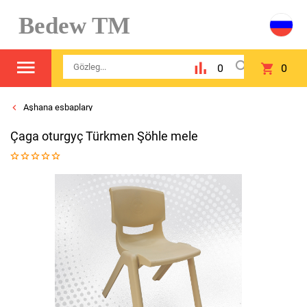
Bedew TM
0
0
Aşhana esbaplary
Çaga oturgyç Türkmen Şöhle mele