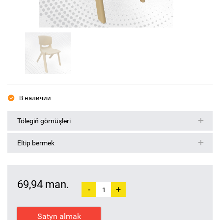
В наличии
Tölegiň görnüşleri
Eltip bermek
69,94 man.
-
+
Satyn almak