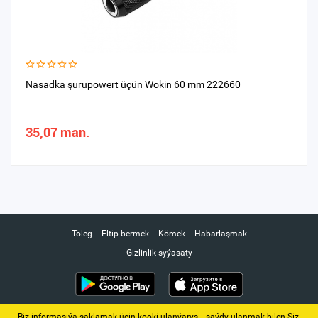
Nasadka şurupowert üçün Wokin 60 mm 222660
35,07 man.
Töleg
Eltip bermek
Kömek
Habarlaşmak
Gizlinlik syýasaty
Biz informasiýa saklamak üçin kooki ulanýarys. ‚ saýdy ulanmak bilen Siz