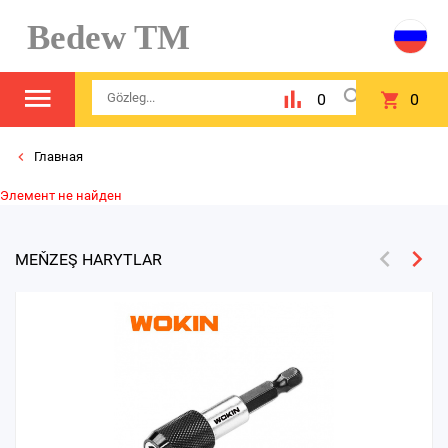
Bedew TM
0
0
Главная
Элемент не найден
MEŇZEŞ HARYTLAR