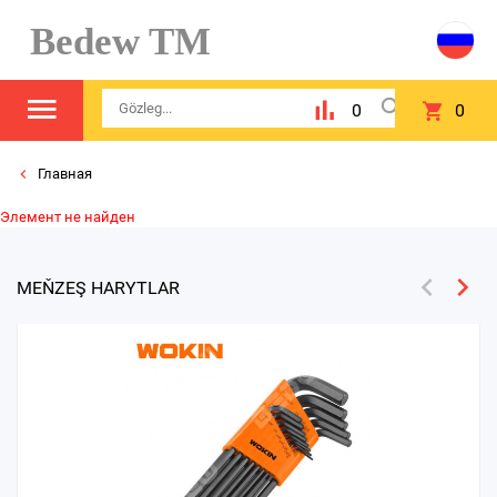
Bedew TM
0
0
Главная
Элемент не найден
MEŇZEŞ HARYTLAR