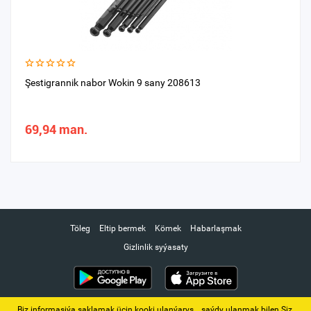
Şestigrannik nabor Wokin 9 sany 208613
69,94 man.
Töleg
Eltip bermek
Kömek
Habarlaşmak
Gizlinlik syýasaty
Biz informasiýa saklamak üçin kooki ulanýarys. ‚ saýdy ulanmak bilen Siz