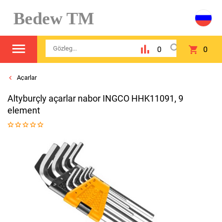
Bedew TM
0
0
Açarlar
Altyburçly açarlar nabor INGCO HHK11091, 9
element