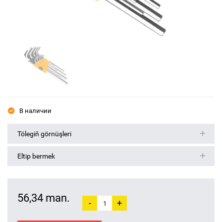
В наличии
Tölegiň görnüşleri
Eltip bermek
56,34 man.
-
+